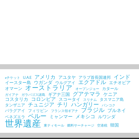
インド
アメリカ
アユタヤ
U.A.E
アラブ首長国連邦
eチケット
エクアドル
ウガンダ
イースター島
エチオピア
ウルグアイ
オーストラリア
オマーン
カタール
オープンジョー
グアテマラ
ケニア
ギアナ三国
ガイアナ
ガラパゴス諸島
コロンビア
コスタリカ
スコータイ
タスマニア島
スリナム
チリ
ハンガリー
チュニジア
タンザニア
バンコク
ブラジル
ブルネイ
パラグアイ
フィリピン
フランス領ギアナ
ペルー
メキシコ
ミャンマー
ルワンダ
ベネズエラ
世界遺産
韓国
東ティモール
燃料サーチャージ
空港税