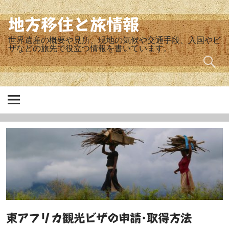
Skip
to
content
地方移住と旅情報
世界遺産の概要や見所、現地の気候や交通手段、入国やビ
ザなどの旅先で役立つ情報を書いています。
東アフリカ観光ビザの申請･取得方法