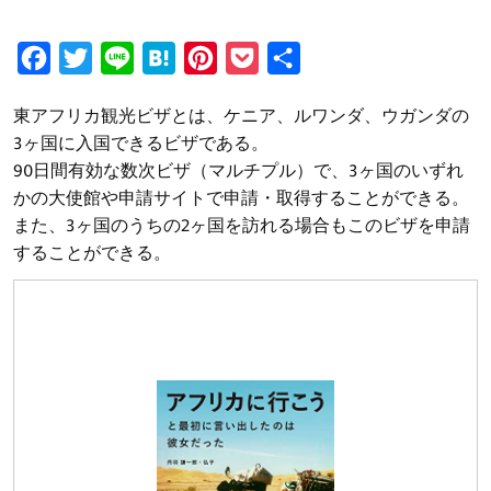
F
T
L
H
P
P
共
a
w
i
a
i
o
有
東アフリカ観光ビザとは、ケニア、ルワンダ、ウガンダの
c
i
n
t
n
c
3ヶ国に入国できるビザである。
e
t
e
e
t
k
90日間有効な数次ビザ（マルチプル）で、3ヶ国のいずれ
b
t
n
e
e
かの大使館や申請サイトで申請・取得することができる。
o
e
a
r
t
また、3ヶ国のうちの2ヶ国を訪れる場合もこのビザを申請
することができる。
o
r
e
k
s
t