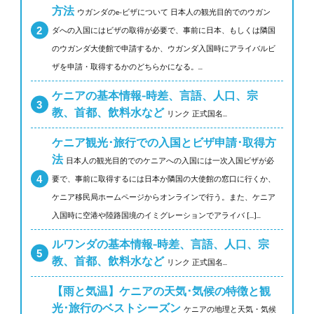
方法
ウガンダのe-ビザについて 日本人の観光目的でのウガン
ダへの入国にはビザの取得が必要で、事前に日本、もしくは隣国
のウガンダ大使館で申請するか、ウガンダ入国時にアライバルビ
ザを申請・取得するかのどちらかになる。...
ケニアの基本情報-時差、言語、人口、宗
教、首都、飲料水など
リンク 正式国名...
ケニア観光･旅行での入国とビザ申請･取得方
法
日本人の観光目的でのケニアへの入国には一次入国ビザが必
要で、事前に取得するには日本か隣国の大使館の窓口に行くか、
ケニア移民局ホームページからオンラインで行う。また、ケニア
入国時に空港や陸路国境のイミグレーションでアライバ [...]...
ルワンダの基本情報-時差、言語、人口、宗
教、首都、飲料水など
リンク 正式国名...
【雨と気温】ケニアの天気･気候の特徴と観
光･旅行のベストシーズン
ケニアの地理と天気・気候