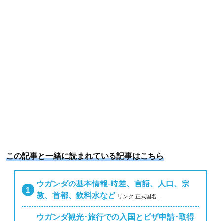
k
s
t
この記事と一緒に読まれている記事はこちら
ウガンダの基本情報-時差、言語、人口、宗
教、首都、飲料水など
リンク 正式国名...
ウガンダ観光･旅行での入国とビザ申請･取得