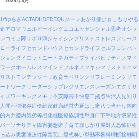
2024年3月
1/fゆらぎ
ACT
ADHD
ED
EQ
Uターン
あがり症
ひきこもり
やる
気
アロマ
ウェルビーイング
エコ
エッセンシャル思考
オシャ
レ
コミュ障
サボり癖
シャイ
シンプリスト
ストレスフリー
ス
ローライフ
セカンドハウス
セカンドライフ
セルフコンパッ
ション
ダイエット
ニート
ネガティブケイパビリティ
ノマド
ワーク
ホームレス
マインドフルネス
マキシマリスト
ミニマ
リスト
モンテッソーリ教育
ラベリング
リフレーミング
リモ
ートワーク
リーダーシップ
レジリエンス
レーズンエクササ
イズ
ワーキングメモリ
不安障害
不快感
二拠点生活
人見知り
人間不信
依存症
倹約家
健康経営
先延ばし癖
八つ当たり
内向
的
内弁慶
内気
劣等感
化粧
医療
協調性
単身
口下手
地方
境界性
パーソナリティ障害
妄想癖
子育て
寂しがり屋
対人恐怖症
引
っ込み思案
強迫性障害
悪口
愛想笑い
挙動不審
料理
断捨離
明