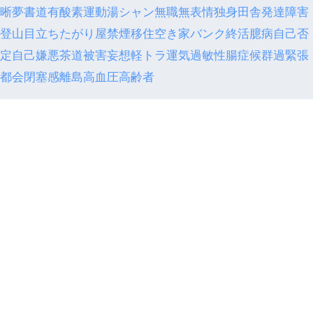
晰夢
書道
有酸素運動
湯シャン
無職
無表情
独身
田舎
発達障害
登山
目立ちたがり屋
禁煙
移住
空き家バンク
終活
臆病
自己否
定
自己嫌悪
茶道
被害妄想
軽トラ
運気
過敏性腸症候群
過緊張
都会
閉塞感
離島
高血圧
高齢者