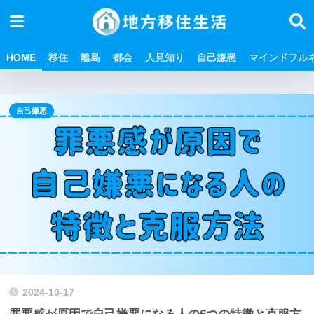
HOME
移住
離島
都会
人見知り
自己嫌悪
マインドフル
自己嫌悪
2024-10-17