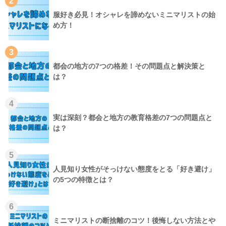
2
服好き必見！オシャレを諦めないミニマリストの始
め方！
3
都会の地方の7つの格差！その問題点と解決策と
は？
4
実は深刻？都会と地方の教育格差の7つの問題点と
は？
5
人見知り女性がそっけない態度をとる「好き避け」
の5つの特徴とは？
6
ミニマリストの断捨離のコツ！後悔しない方法とや