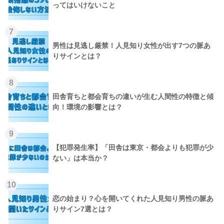
ってはいけないこと
7
男性は見逃し厳禁！人見知り女性が出す7つの脈あ
りサインとは？
8
田舎育ちと都会育ちの違いが生む人間性の特徴と傾
向！環境の影響とは？
9
【犯罪発生率】「田舎は東京・都会よりも犯罪が少
ない」は本当か？
10
恋の始まり？心を開いてくれた人見知り男性の脈あ
りサイン7選とは？