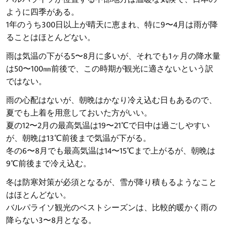
ように四季がある。
1年のうち300日以上が晴天に恵まれ、特に9〜4月は雨が降
ることはほとんどない。
雨は気温の下がる5〜8月に多いが、それでも1ヶ月の降水量
は50〜100㎜前後で、この時期が観光に適さないという訳
ではない。
雨の心配はないが、朝晩はかなり冷え込む日もあるので、
夏でも上着を用意しておいた方がいい。
夏の12〜2月の最高気温は19〜21℃で日中は過ごしやすい
が、朝晩は13℃前後まで気温が下がる。
冬の6〜8月でも最高気温は14〜15℃まで上がるが、朝晩は
9℃前後まで冷え込む。
冬は防寒対策が必須となるが、雪が降り積もるようなこと
はほとんどない。
バルパライソ観光のベストシーズンは、比較的暖かく雨の
降らない3〜8月となる。