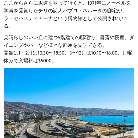
ここからさらに坂道を登って行くと、1971年にノーベル文
学賞を受賞したチリの詩人パブロ・ネルーダの邸宅が、
ラ・セバスティアーナという博物館として公開されてい
る。
見晴らしのいい丘に建つ5階建ての邸宅で、書斎や寝室、ダ
イニングやバーなど様々な部屋を見学できる。
開館は1・2月は10:30〜18:50、3〜12月は10:10〜18:00、月曜
休みで入場料は$5000。