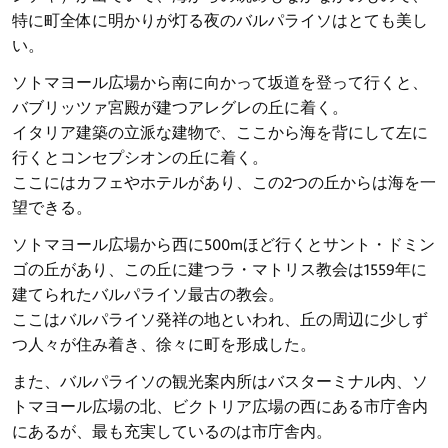
特に町全体に明かりが灯る夜のバルパライソはとても美し
い。
ソトマヨール広場から南に向かって坂道を登って行くと、
バブリッツァ宮殿が建つアレグレの丘に着く。
イタリア建築の立派な建物で、ここから海を背にして左に
行くとコンセプシオンの丘に着く。
ここにはカフェやホテルがあり、この2つの丘からは海を一
望できる。
ソトマヨール広場から西に500mほど行くとサント・ドミン
ゴの丘があり、この丘に建つラ・マトリス教会は1559年に
建てられたバルパライソ最古の教会。
ここはバルパライソ発祥の地といわれ、丘の周辺に少しず
つ人々が住み着き、徐々に町を形成した。
また、バルパライソの観光案内所はバスターミナル内、ソ
トマヨール広場の北、ビクトリア広場の西にある市庁舎内
にあるが、最も充実しているのは市庁舎内。