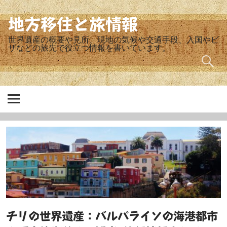
Skip
to
content
地方移住と旅情報
世界遺産の概要や見所、現地の気候や交通手段、入国やビ
ザなどの旅先で役立つ情報を書いています。
チリの世界遺産：バルパライソの海港都市