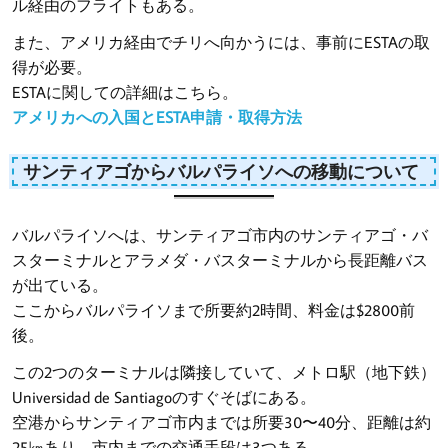
ル経由のフライトもある。
また、アメリカ経由でチリへ向かうには、事前にESTAの取
得が必要。
ESTAに関しての詳細はこちら。
アメリカへの入国とESTA申請・取得方法
サンティアゴからバルパライソへの移動について
バルパライソへは、サンティアゴ市内のサンティアゴ・バ
スターミナルとアラメダ・バスターミナルから長距離バス
が出ている。
ここからバルパライソまで所要約2時間、料金は$2800前
後。
この2つのターミナルは隣接していて、メトロ駅（地下鉄）
Universidad de Santiagoのすぐそばにある。
空港からサンティアゴ市内までは所要30〜40分、距離は約
25㎞あり、市内までの交通手段は3つある。