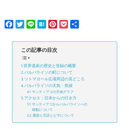
F
T
L
H
P
P
共
a
w
i
a
i
o
有
c
i
n
t
n
c
この記事の目次
e
t
e
e
t
k
b
t
n
e
e
世界遺産の歴史と登録の概要
o
e
a
r
t
バルパライソの町について
o
r
e
ソトマヨール広場周辺の見どころ
k
s
バルパライソの天気・気候
サンティアゴの天候グラフ
t
アクセス：日本からの行き方
サンティアゴからバルパライソへの
移動について
通貨と言語とビザについて