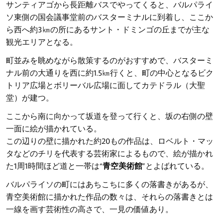
サンティアゴから長距離バスでやってくると、バルパライ
ソ東側の国会議事堂前のバスターミナルに到着し、ここか
ら西へ約3㎞の所にあるサント・ドミンゴの丘までが主な
観光エリアとなる。
町並みを眺めながら散策するのがおすすめで、バスターミ
ナル前の大通りを西に約1.5㎞行くと、町の中心となるビク
トリア広場とボリーバル広場に面してカテドラル（大聖
堂）が建つ。
ここから南に向かって坂道を登って行くと、坂の右側の壁
一面に絵が描かれている。
この辺りの壁に描かれた約20もの作品は、ロベルト・マッ
タなどのチリを代表する芸術家によるもので、絵が描かれ
た1周1時間ほど道と一帯は“
青空美術館
”とよばれている。
バルパライソの町にはあちこちに多くの落書きがあるが、
青空美術館に描かれた作品の数々は、それらの落書きとは
一線を画す芸術性の高さで、一見の価値あり。