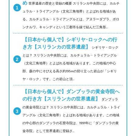
め
世界遺産の歴史と登録の概要 スリランカ中央部には、カルチ
ュラル・トライアングル（文化三角地帯）とよばれる地域があ
る。カルチュラル・トライアングルとは、アヌラーダプラ、ポロ
ンナルワ、キャンディという三都市を線で結んだ三角形...
【日本から個人で】シギリヤ･ロックへの行
き方【スリランカの世界遺産】
シギリヤ・ロック
とは？ スリランカ中央部には、カルチュラル・トライアングル
（文化三角地帯）とよばれる地域があります。この地域の中心
部、森の中にそびえる高さ約195mの切り立った岩山が「シギリ
ヤ・ロック」です。この岩山と頂...
【日本から個人で】ダンブッラの黄金寺院へ
の行き方【スリランカの世界遺産】
ダンブッラ
の黄金寺院とは？ スリランカ中央部には、カルチュラル・トライ
アングル（文化三角地帯）とよばれる地域があります。この地域
の中心部のダンブッラの石窟寺院は、1991年に「ダンブッラの黄
金寺院」として世界遺産に登録さ...