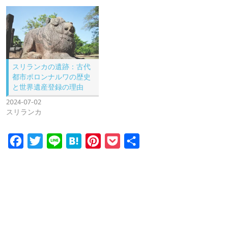
スリランカの遺跡：古代
都市ポロンナルワの歴史
と世界遺産登録の理由
2024-07-02
スリランカ
F
T
L
H
P
P
共
a
w
i
a
i
o
有
c
i
n
t
n
c
e
t
e
e
t
k
b
t
n
e
e
o
e
a
r
t