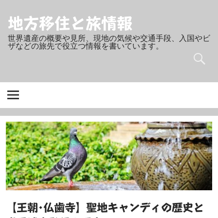
Skip
to
content
地方移住と旅情報
世界遺産の概要や見所、現地の気候や交通手段、入国やビ
ザなどの旅先で役立つ情報を書いています。
【王朝･仏歯寺】聖地キャンディの歴史と