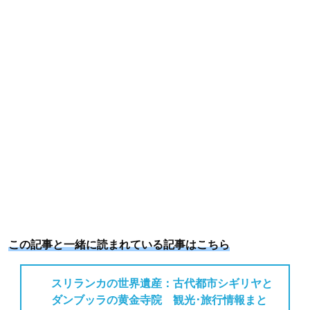
o
r
e
k
s
t
この記事と一緒に読まれている記事はこちら
スリランカの世界遺産：古代都市シギリヤと
ダンブッラの黄金寺院 観光･旅行情報まと