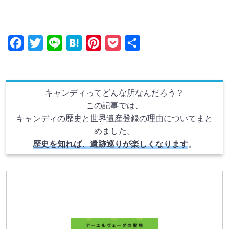
F
T
L
H
P
P
共
a
w
i
a
i
o
有
c
i
n
t
n
c
e
t
e
e
t
k
キャンディってどんな所なんだろう？
b
t
n
e
e
この記事では、
キャンディの歴史と世界遺産登録の理由についてまと
o
e
a
r
t
めました。
o
r
e
歴史を知れば、遺跡巡りが楽しくなります
。
k
s
t