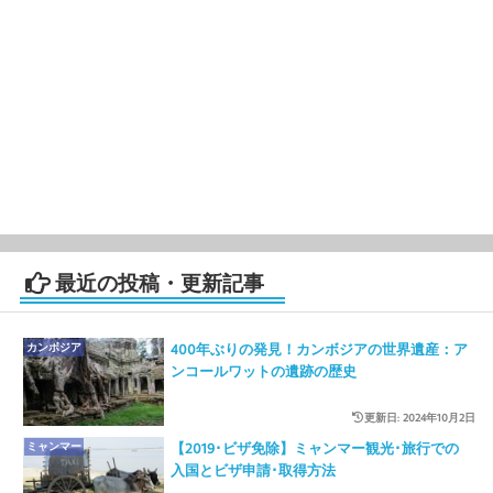
最近の投稿・更新記事
カンボジア
400年ぶりの発見！カンボジアの世界遺産：ア
ンコールワットの遺跡の歴史
更新日: 2024年10月2日
ミャンマー
【2019･ビザ免除】ミャンマー観光･旅行での
入国とビザ申請･取得方法