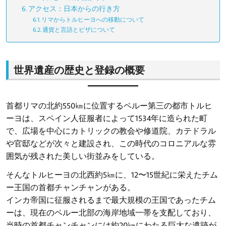
アクセス：日本からの行き方
リマからトルヒーヨへの移動について
通貨と言語とビザについて
世界遺産の歴史と登録の概要
首都リマの北約550㎞に位置するペルー第三の都市トルヒ
ーヨは、スペイン人征服者によって1534年に造られた町
で、広場を中心にカトリックの教会や修道院、カテドラル
や官邸などが次々と建設され、この時代のコロニアルな雰
囲気が残された美しい街並みをしている。
そんなトルヒーヨの北西約5㎞に、12〜15世紀に栄えたチム
ー王国の首都チャンチャンがある。
インカ帝国に征服されるまで最大規模の王国であったチム
ーは、現在のペルー北部の海岸地域一帯を支配しており、
当時の首都チャンチャンには約20㎞にわたる巨大な遺跡が