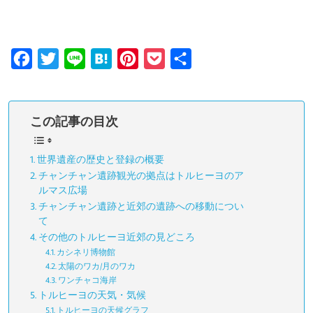
F
T
L
H
P
P
共
a
w
i
a
i
o
有
c
i
n
t
n
c
この記事の目次
e
t
e
e
t
k
b
t
n
e
e
世界遺産の歴史と登録の概要
o
e
a
r
t
チャンチャン遺跡観光の拠点はトルヒーヨのア
o
r
e
ルマス広場
k
s
チャンチャン遺跡と近郊の遺跡への移動につい
て
t
その他のトルヒーヨ近郊の見どころ
カシネリ博物館
太陽のワカ/月のワカ
ワンチャコ海岸
トルヒーヨの天気・気候
トルヒーヨの天候グラフ