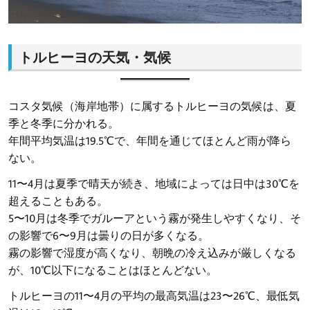
トルヒーヨの天気・気候
コスタ気候（海岸地帯）に属するトルヒーヨの気候は、夏
季と冬季に分かれる。
年間平均気温は19.5℃で、年間を通じてほとんど雨が降ら
ない。
11〜4月は夏季で晴天が続き、地域によっては日中は30℃を
超えることもある。
5〜10月は冬季でガルーアという霧が発生しやすくなり、そ
の影響で6〜9月は曇りの日が多くなる。
霧の影響で湿度が高くなり、朝晩の冷え込みが厳しくなる
が、10℃以下になることはほとんどない。
トルヒーヨの11〜4月の平均の最高気温は23〜26℃、最低気