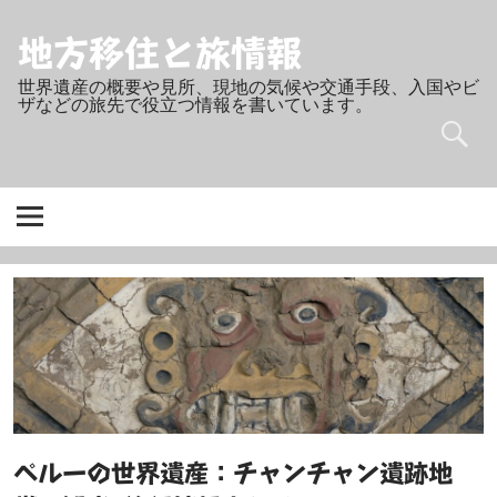
Skip
to
content
地方移住と旅情報
世界遺産の概要や見所、現地の気候や交通手段、入国やビ
ザなどの旅先で役立つ情報を書いています。
ペルーの世界遺産：チャンチャン遺跡地