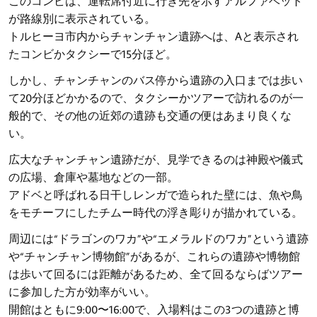
このコンビは、運転席付近に行き先を示すアルファベット
が路線別に表示されている。
トルヒーヨ市内からチャンチャン遺跡へは、Aと表示され
たコンビかタクシーで15分ほど。
しかし、チャンチャンのバス停から遺跡の入口までは歩い
て20分ほどかかるので、タクシーかツアーで訪れるのが一
般的で、その他の近郊の遺跡も交通の便はあまり良くな
い。
広大なチャンチャン遺跡だが、見学できるのは神殿や儀式
の広場、倉庫や墓地などの一部。
アドベと呼ばれる日干しレンガで造られた壁には、魚や鳥
をモチーフにしたチムー時代の浮き彫りが描かれている。
周辺には“ドラゴンのワカ”や“エメラルドのワカ”という遺跡
や“チャンチャン博物館”があるが、これらの遺跡や博物館
は歩いて回るには距離があるため、全て回るならばツアー
に参加した方が効率がいい。
開館はともに9:00〜16:00で、入場料はこの3つの遺跡と博