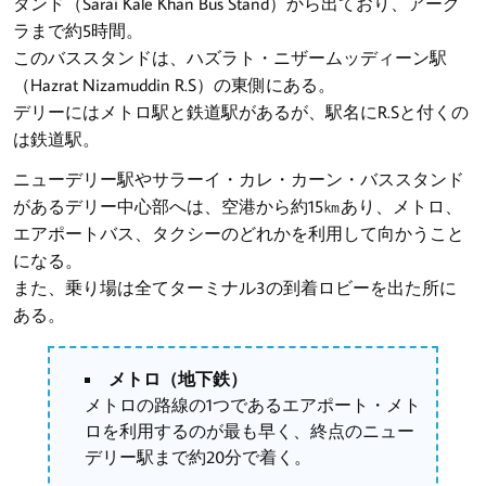
タンド（Sarai Kale Khan Bus Stand）から出ており、アーグ
ラまで約5時間。
このバススタンドは、ハズラト・ニザームッディーン駅
（Hazrat Nizamuddin R.S）の東側にある。
デリーにはメトロ駅と鉄道駅があるが、駅名にR.Sと付くの
は鉄道駅。
ニューデリー駅やサラーイ・カレ・カーン・バススタンド
があるデリー中心部へは、空港から約15㎞あり、メトロ、
エアポートバス、タクシーのどれかを利用して向かうこと
になる。
また、乗り場は全てターミナル3の到着ロビーを出た所に
ある。
メトロ（地下鉄）
メトロの路線の1つであるエアポート・メト
ロを利用するのが最も早く、終点のニュー
デリー駅まで約20分で着く。