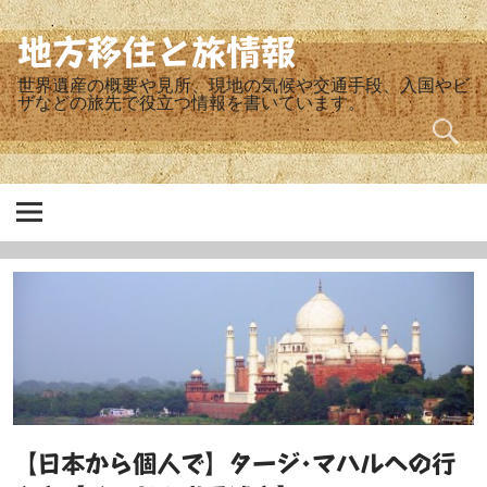
Skip
to
content
地方移住と旅情報
世界遺産の概要や見所、現地の気候や交通手段、入国やビ
ザなどの旅先で役立つ情報を書いています。
【日本から個人で】タージ･マハルへの行