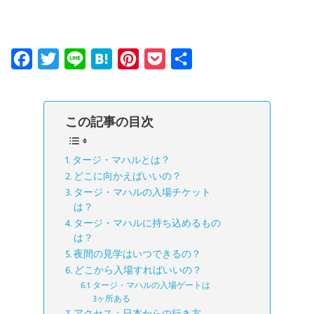
F
T
L
H
P
P
共
a
w
i
a
i
o
有
c
i
n
t
n
c
この記事の目次
e
t
e
e
t
k
b
t
n
e
e
タージ・マハルとは？
o
e
a
r
t
どこに向かえばいいの？
o
r
e
タージ・マハルの入場チケット
k
s
は？
タージ・マハルに持ち込めるもの
t
は？
夜間の見学はいつできるの？
どこから入場すればいいの？
タージ・マハルの入場ゲートは
3ヶ所ある
アクセス：日本からの行き方