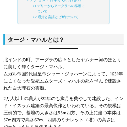
デリーからアーグラへの移動に
ついて
通貨と言語とビザについて
タージ・マハルとは？
北インドの町、アーグラの広々としたヤムナー河のほとり
に美しく輝くタージ・マハル。
ムガル帝国5代目皇帝シャー・ジャハーンによって、1631年
に亡くなった愛妃ムムターズ・マハルの死を悼んで建設さ
れた白大理石の霊廟。
2万人以上の職人が22年のも歳月を費やして建設した、イン
ド・イスラム建築の最高傑作といわれている。その規模は
圧倒的で、基壇の大きさは95m四方、その上に建つ本体は
57m四方で高さ67m、四隅のミナレット（塔）の高さは
43mという目を見張る大きさ。