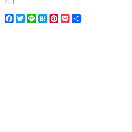
インド
F
T
L
H
P
P
共
a
w
i
a
i
o
有
c
i
n
t
n
c
e
t
e
e
t
k
b
t
n
e
e
o
e
a
r
t
o
r
e
k
s
t