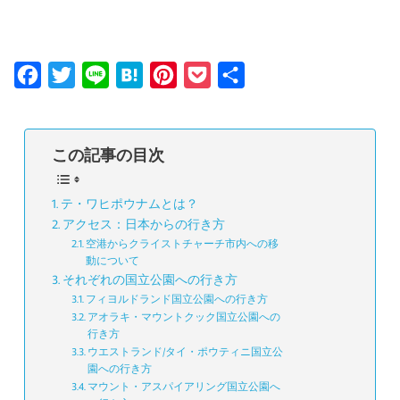
F
T
L
H
P
P
共
a
w
i
a
i
o
有
c
i
n
t
n
c
この記事の目次
e
t
e
e
t
k
b
t
n
e
e
テ・ワヒポウナムとは？
o
e
a
r
t
アクセス：日本からの行き方
o
r
e
空港からクライストチャーチ市内への移
動について
k
s
それぞれの国立公園への行き方
t
フィヨルドランド国立公園への行き方
アオラキ・マウントクック国立公園への
行き方
ウエストランド/タイ・ポウティニ国立公
園への行き方
マウント・アスパイアリング国立公園へ