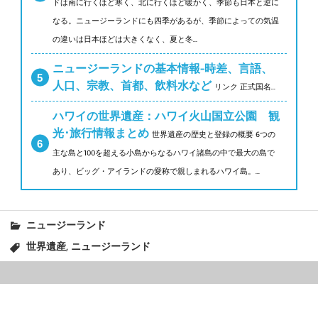
ドは南に行くほど寒く、北に行くほど暖かく、季節も日本と逆に
なる。ニュージーランドにも四季があるが、季節によっての気温
の違いは日本ほどは大きくなく、夏と冬...
ニュージーランドの基本情報-時差、言語、
人口、宗教、首都、飲料水など
リンク 正式国名...
ハワイの世界遺産：ハワイ火山国立公園 観
光･旅行情報まとめ
世界遺産の歴史と登録の概要 6つの
主な島と100を超える小島からなるハワイ諸島の中で最大の島で
あり、ビッグ・アイランドの愛称で親しまれるハワイ島。...
ニュージーランド
,
世界遺産
ニュージーランド