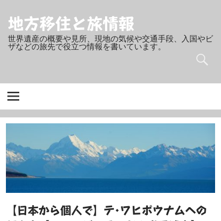
Skip
to
content
地方移住と旅情報
世界遺産の概要や見所、現地の気候や交通手段、入国やビ
ザなどの旅先で役立つ情報を書いています。
【日本から個人で】テ･ワヒポウナムへの