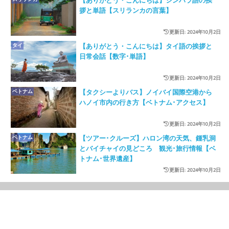
【ありがとう・こんにちは】シンハラ語の挨
拶と単語【スリランカの言葉】
更新日: 2024年10月2日
タイ
【ありがとう・こんにちは】タイ語の挨拶と
日常会話【数字･単語】
更新日: 2024年10月2日
ベトナム
【タクシーよりバス】ノイバイ国際空港から
ハノイ市内の行き方【ベトナム･アクセス】
更新日: 2024年10月2日
ベトナム
【ツアー･クルーズ】ハロン湾の天気、鍾乳洞
とバイチャイの見どころ 観光･旅行情報【ベ
トナム･世界遺産】
更新日: 2024年10月2日