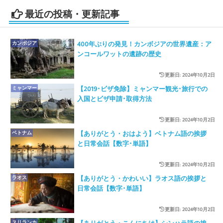
最近の投稿・更新記事
カンボジア
400年ぶりの発見！カンボジアの世界遺産：ア
ンコールワットの遺跡の歴史
更新日: 2024年10月2日
ミャンマー
【2019･ビザ免除】ミャンマー観光･旅行での
入国とビザ申請･取得方法
更新日: 2024年10月2日
ベトナム
【ありがとう・おはよう】ベトナム語の挨拶
と日常会話【数字･単語】
更新日: 2024年10月2日
ラオス
【ありがとう・かわいい】ラオス語の挨拶と
日常会話【数字･単語】
更新日: 2024年10月2日
スリランカ