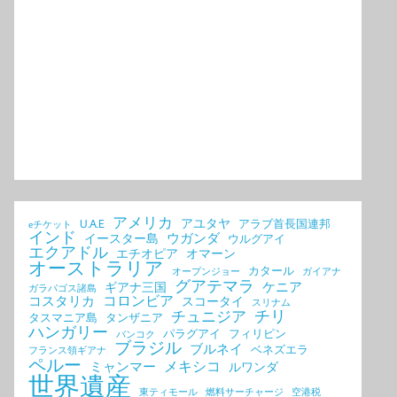
アメリカ
アユタヤ
U.A.E
アラブ首長国連邦
eチケット
インド
ウガンダ
イースター島
ウルグアイ
エクアドル
エチオピア
オマーン
オーストラリア
カタール
オープンジョー
ガイアナ
グアテマラ
ケニア
ギアナ三国
ガラパゴス諸島
コロンビア
コスタリカ
スコータイ
スリナム
チリ
チュニジア
タスマニア島
タンザニア
ハンガリー
パラグアイ
フィリピン
バンコク
ブラジル
ブルネイ
ベネズエラ
フランス領ギアナ
ペルー
メキシコ
ミャンマー
ルワンダ
世界遺産
東ティモール
燃料サーチャージ
空港税