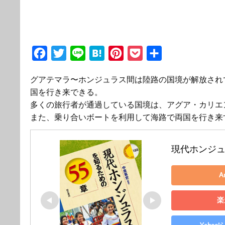
F
T
L
H
P
P
共
a
w
i
a
i
o
有
グアテマラ〜ホンジュラス間は陸路の国境が解放され
c
i
n
t
n
c
国を行き来できる。
e
t
e
e
t
k
多くの旅行者が通過している国境は、アグア・カリエ
b
t
n
e
e
また、乗り合いボートを利用して海路で両国を行き来
o
e
a
r
t
o
r
e
現代ホンジュ
k
s
t
A
楽