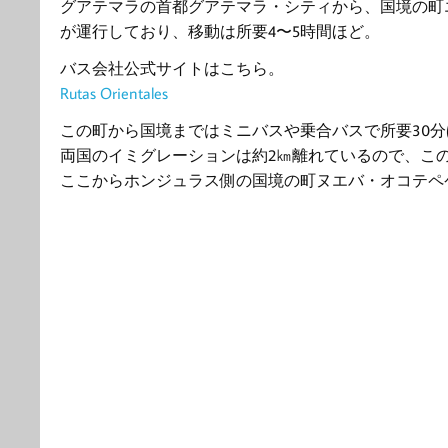
グアテマラの首都グアテマラ・シティから、国境の町エスキプーラス
が運行しており、移動は所要4〜5時間ほど。
バス会社公式サイトはこちら。
Rutas Orientales
この町から国境まではミニバスや乗合バスで所要30
両国のイミグレーションは約2㎞離れているので、こ
ここからホンジュラス側の国境の町ヌエバ・オコテペケ（Nu