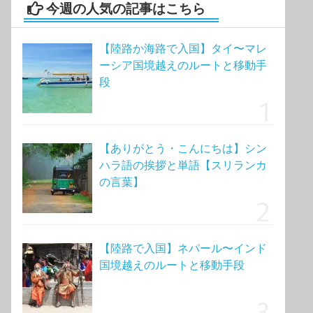
今週の人気の記事はこちら
【陸路か海路で入国】タイ〜マレ
ーシア国境越えのルートと移動手
段
【ありがとう・こんにちは】シン
ハラ語の挨拶と単語【スリランカ
の言葉】
【陸路で入国】ネパール〜インド
国境越えのルートと移動手段