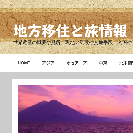
Skip
to
content
地方移住と旅情報
世界遺産の概要や見所、現地の気候や交通手段、入国や
HOME
アジア
オセアニア
中東
北中南