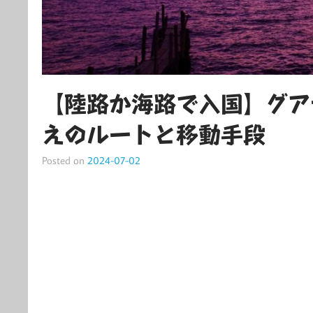
【陸路か海路で入国】グア
えのルートと移動手段
Posted on
2024-07-02