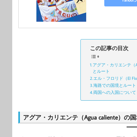
Yaho
この記事の目次
アグア・カリエンテ（Agua
とルート
エル・フロリド（El Fl
海路での国境とルート
両国への入国について
アグア・カリエンテ（Agua caliente）