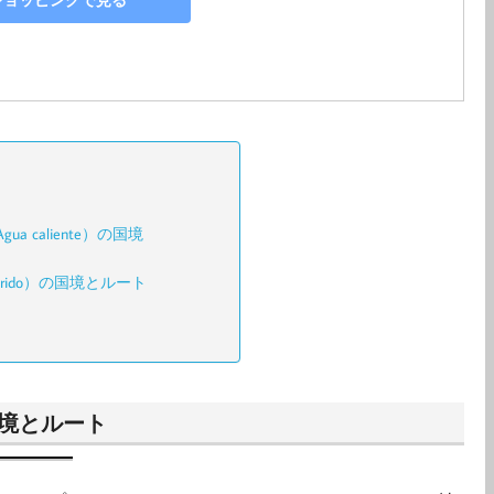
o!ショッピングで見る
 caliente）の国境
orido）の国境とルート
の国境とルート