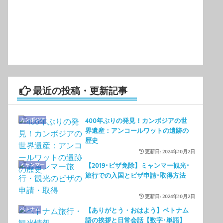
有
最近の投稿・更新記事
カンボジア
400年ぶりの発見！カンボジアの世
界遺産：アンコールワットの遺跡の
歴史
更新日: 2024年10月2日
ミャンマー
【2019･ビザ免除】ミャンマー観光･
旅行での入国とビザ申請･取得方法
更新日: 2024年10月2日
ベトナム
【ありがとう・おはよう】ベトナム
語の挨拶と日常会話【数字･単語】