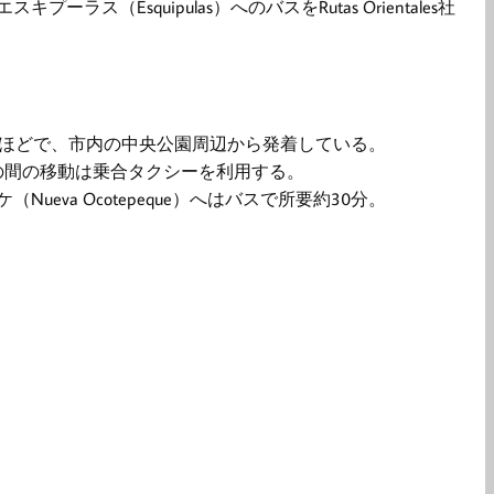
（Esquipulas）へのバスをRutas Orientales社
分ほどで、市内の中央公園周辺から発着している。
の間の移動は乗合タクシーを利用する。
eva Ocotepeque）へはバスで所要約30分。