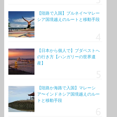
【陸路で入国】ブルネイ〜マレー
シア国境越えのルートと移動手段
【日本から個人で】ブダペストへ
の行き方【ハンガリーの世界遺
産】
【陸路か海路で入国】マレーシ
ア〜インドネシア国境越えのルー
トと移動手段