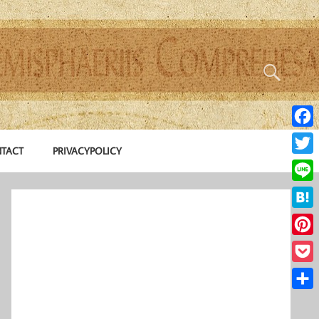
Face
TACT
PRIVACYPOLICY
Twitte
Line
Hate
Pinte
Pocke
共