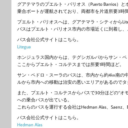
グアテマラのプエルト・バリオス（Puerto Barrios）
乗合ボートが運航されており、両都市を片道所要3時
プエルト・バリオスへは、グアテマラ・シティからLite
バスはプエルト・バリオス市内の市場近くに到着し、
バス会社公式サイトはこちら。
Litegua
ホンジュラス国内からは、テグシガルパからサン・ペ
ここからプエルト・コルテスまでは所要1時間ほど。
サン・ペドロ・スーラのバスは、市内から約4㎞南の
ルから市内への移動は治安の悪いエリアがあるのでタ
また、プエルト・コルテスからバスで30分ほどの“オ
への乗合バスが出ている。
これらのバスを運行する会社はHedman Alas、Saenz、El R
バス会社公式サイトはこちら。
Hedman Alas