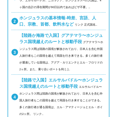
ラ、エルサルバドル、ニカラグア、ホンジュラスへの入国は、4
ヶ国の合計の滞在期間が90日以内であればビザ不要。...
ホンジュラスの基本情報-時差、言語、人
口、宗教、首都、飲料水など
リンク 正式国名...
【陸路か海路で入国】グアテマラ〜ホンジュ
ラス国境越えのルートと移動手段
グアテマラ〜ホ
ンジュラス間は陸路の国境が解放されており、日本人を含む外国
人旅行者もこの国境を越えて両国を行き来できる。多くの旅行者
が通過している国境は、アグア・カリエンテとエル・フロリドの
2ヶ所。また、乗り合いボートを利 [...]...
【陸路で入国】エルサルバドル〜ホンジュラ
ス国境越えのルートと移動手段
エルサルバドル〜
ホンジュラス間は陸路の国境が解放されており、日本人を含む外
国人旅行者もこの国境を越えて両国を行き来することができる。
多くの旅行者が通る国境は、エル・アマティージョとエル・ポイ
の2ヶ所。 リンク...