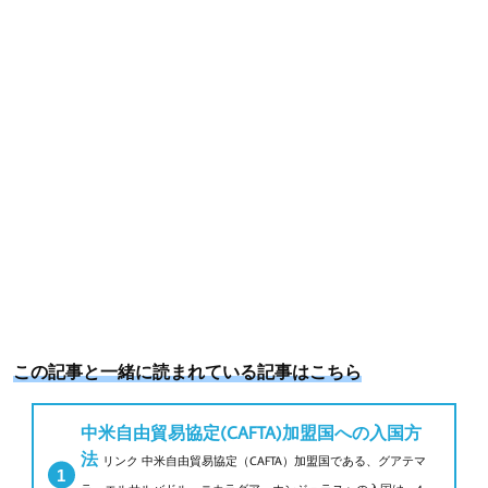
k
s
t
この記事と一緒に読まれている記事はこちら
中米自由貿易協定(CAFTA)加盟国への入国方
法
リンク 中米自由貿易協定（CAFTA）加盟国である、グアテマ