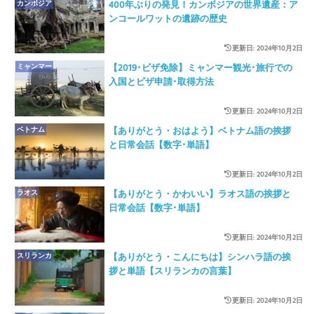
カンボジア
400年ぶりの発見！カンボジアの世界遺産：ア
ンコールワットの遺跡の歴史
更新日: 2024年10月2日
ミャンマー
【2019･ビザ免除】ミャンマー観光･旅行での
入国とビザ申請･取得方法
更新日: 2024年10月2日
ベトナム
【ありがとう・おはよう】ベトナム語の挨拶
と日常会話【数字･単語】
更新日: 2024年10月2日
ラオス
【ありがとう・かわいい】ラオス語の挨拶と
日常会話【数字･単語】
更新日: 2024年10月2日
スリランカ
【ありがとう・こんにちは】シンハラ語の挨
拶と単語【スリランカの言葉】
更新日: 2024年10月2日