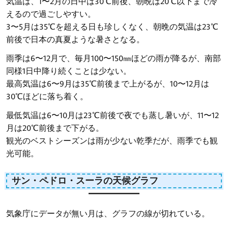
気温は、1〜2月の日中は30℃前後、朝晩は20℃以下まで冷
えるので過ごしやすい。
3〜5月は35℃を超える日も珍しくなく、朝晩の気温は23℃
前後で日本の真夏ような暑さとなる。
雨季は6〜12月で、毎月100〜150㎜ほどの雨が降るが、南部
同様1日中降り続くことは少ない。
最高気温は6〜9月は35℃前後まで上がるが、10〜12月は
30℃ほどに落ち着く。
最低気温は6〜10月は23℃前後で夜でも蒸し暑いが、11〜12
月は20℃前後まで下がる。
観光のベストシーズンは雨が少ない乾季だが、雨季でも観
光可能。
サン・ペドロ・スーラの天候グラフ
気象庁にデータが無い月は、グラフの線が切れている。