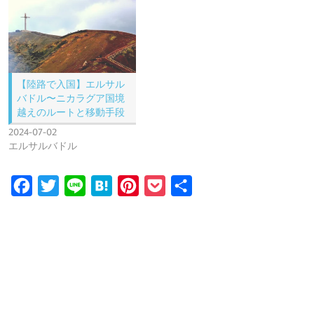
【陸路で入国】エルサル
バドル〜ニカラグア国境
越えのルートと移動手段
2024-07-02
エルサルバドル
F
T
L
H
P
P
共
a
w
i
a
i
o
有
c
i
n
t
n
c
e
t
e
e
t
k
b
t
n
e
e
o
e
a
r
t
o
r
e