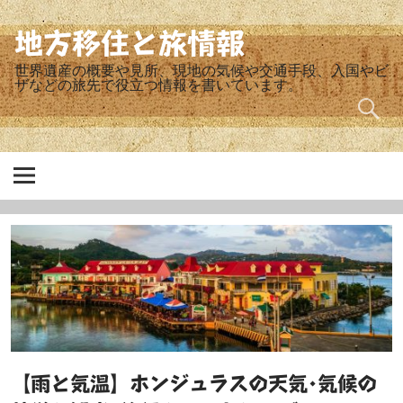
Skip
to
content
地方移住と旅情報
世界遺産の概要や見所、現地の気候や交通手段、入国やビ
ザなどの旅先で役立つ情報を書いています。
【雨と気温】ホンジュラスの天気･気候の