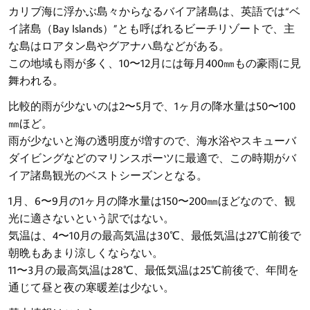
カリブ海に浮かぶ島々からなるバイア諸島は、英語では“ベ
イ諸島（Bay Islands）”とも呼ばれるビーチリゾートで、主
な島はロアタン島やグアナハ島などがある。
この地域も雨が多く、10〜12月には毎月400㎜もの豪雨に見
舞われる。
比較的雨が少ないのは2〜5月で、1ヶ月の降水量は50〜100
㎜ほど。
雨が少ないと海の透明度が増すので、海水浴やスキューバ
ダイビングなどのマリンスポーツに最適で、この時期がバ
イア諸島観光のベストシーズンとなる。
1月、6〜9月の1ヶ月の降水量は150〜200㎜ほどなので、観
光に適さないという訳ではない。
気温は、4〜10月の最高気温は30℃、最低気温は27℃前後で
朝晩もあまり涼しくならない。
11〜3月の最高気温は28℃、最低気温は25℃前後で、年間を
通じて昼と夜の寒暖差は少ない。