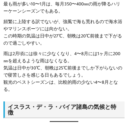
最も雨が多い10〜1月は、毎月350〜400㎜の雨が降るハリ
ーケーンシーズンでもある。
頻繁に上陸する訳でないが、強風で海も荒れるので海水浴
やマリンスポーツには向かない。
この時期の気温は日中が27℃、朝晩は20℃前後まで下がる
ので過ごしやすい。
雨は2月頃には徐々に少なくなり、4〜8月には1ヶ月に200
㎜を超えるような雨はなくなる。
気温は日中が30℃、朝晩は25℃前後までしか下がらないの
で寝苦しさを感じる日もあるでしょう。
観光のベストシーズンは、比較的雨の少ない4〜8月とな
る。
イスラス・デ・ラ・バイア諸島の気候と特
徴