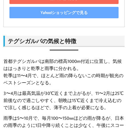
Yahoo!ショッピングで見る
テグシガルパの気候と特徴
首都テグシガルパは南部の標高1000m付近に位置し、気候
ははっきりと乾季と雨季に分かれる。
乾季は11〜4月で、ほとんど雨の降らないこの時期が観光の
ベストシーズンとなる。
3〜4月は最高気温が30℃近くまで上がるが、11〜2月は25℃
前後なので過ごしやすく、朝晩は15℃近くまで冷え込むの
で涼しく感じるほどで、薄手の上着が必要になる。
雨季は5〜10月で、毎月100〜150㎜ほどの雨が降るが、日本
の雨季のように1日中降り続くことは少なく、午後にスコー