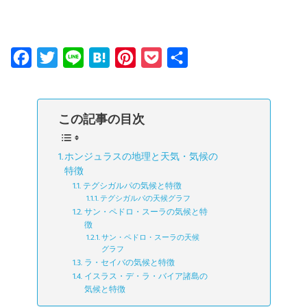
F
T
L
H
P
P
共
a
w
i
a
i
o
有
c
i
n
t
n
c
この記事の目次
e
t
e
e
t
k
b
t
n
e
e
ホンジュラスの地理と天気・気候の
o
e
a
r
t
特徴
o
r
e
テグシガルパの気候と特徴
テグシガルパの天候グラフ
k
s
サン・ペドロ・スーラの気候と特
t
徴
サン・ペドロ・スーラの天候
グラフ
ラ・セイバの気候と特徴
イスラス・デ・ラ・バイア諸島の
気候と特徴