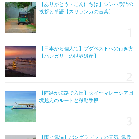
【ありがとう・こんにちは】シンハラ語の
挨拶と単語【スリランカの言葉】
【日本から個人で】ブダペストへの行き方
【ハンガリーの世界遺産】
【陸路か海路で入国】タイ〜マレーシア国
境越えのルートと移動手段
【雨と気温】バングラデシュの天気･気候