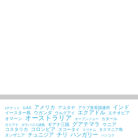
インド
アメリカ
アユタヤ
U.A.E
アラブ首長国連邦
eチケット
エクアドル
ウガンダ
イースター島
エチオピア
ウルグアイ
オーストラリア
オマーン
カタール
オープンジョー
グアテマラ
ケニア
ギアナ三国
ガイアナ
ガラパゴス諸島
コロンビア
コスタリカ
スコータイ
タスマニア島
スリナム
チリ
ハンガリー
チュニジア
タンザニア
バンコク