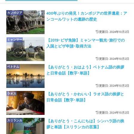
カンボジア
400年ぶりの発見！カンボジアの世界遺産：ア
ンコールワットの遺跡の歴史
更新日: 2024年10月2日
ミャンマー
【2019･ビザ免除】ミャンマー観光･旅行での
入国とビザ申請･取得方法
更新日: 2024年10月2日
ベトナム
【ありがとう・おはよう】ベトナム語の挨拶
と日常会話【数字･単語】
更新日: 2024年10月2日
ラオス
【ありがとう・かわいい】ラオス語の挨拶と
日常会話【数字･単語】
更新日: 2024年10月2日
スリランカ
【ありがとう・こんにちは】シンハラ語の挨
拶と単語【スリランカの言葉】