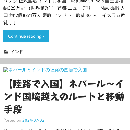
リンク 正式国名 インド共和国 Republic Of India 国土面積
約329万㎢ （世界第7位） 首都 ニューデリー New delhi 人
口 約12億8274万人 宗教 ヒンドゥー教徒80.5%、イスラム教
徒 […]
Continue reading »
インド
【陸路で入国】ネパール〜イ
ンド国境越えのルートと移動
手段
Posted on
2024-07-02