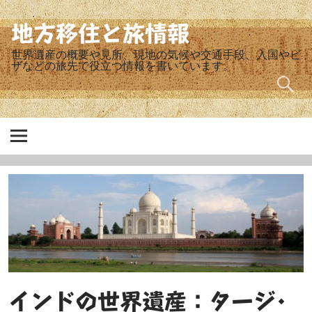
Skip
to
content
地方移住と旅情報
世界遺産の概要や見所、現地の気候や交通手段、入国やビ
ザなどの旅先で役立つ情報を書いています。
インドの世界遺産：タージ･