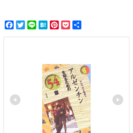
F
T
L
H
P
P
共
a
w
i
a
i
o
有
c
i
n
t
n
c
e
t
e
e
t
k
b
t
n
e
e
o
e
a
r
t
o
r
e
k
s
t