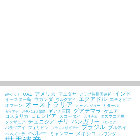
インド
アメリカ
アユタヤ
U.A.E
アラブ首長国連邦
eチケット
エクアドル
ウガンダ
イースター島
エチオピア
ウルグアイ
オーストラリア
オマーン
カタール
オープンジョー
グアテマラ
ケニア
ギアナ三国
ガイアナ
ガラパゴス諸島
コロンビア
コスタリカ
スコータイ
タスマニア島
スリナム
チリ
ハンガリー
チュニジア
タンザニア
バンコク
ブラジル
ブルネイ
パラグアイ
フィリピン
フランス領ギアナ
ペルー
メキシコ
ミャンマー
ルワンダ
ベネズエラ