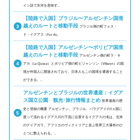
イン語で氷河を意味す...
【陸路で入国】ブラジル〜アルゼンチン国境
越えのルートと移動手段
ブラジル側の町フォス・
ド・イグアス（Foz do...
【陸路で入国】アルゼンチン〜ボリビア国境
越えのルートと移動手段
アルゼンチン側の町ラ・キ
アカ（La Quiaca）とボリビア側の町ビジャンソン（Villazon）の国
境が外国人に開放されており、日本人もこの国境を通過すること
ができる。...
アルゼンチンとブラジルの世界遺産：イグア
ス国立公園 観光･旅行情報まとめ
世界遺産の歴
史と登録の概要 アルゼンチン、ブラジル、パラグアイの3ヵ国に
渡って流れるイグアス川の下流に位置するイグアスの滝は、北米
のナイアガラ、アフリカのヴィクトリアと並ぶ世界三大瀑布のひ
とつに数えられる。...