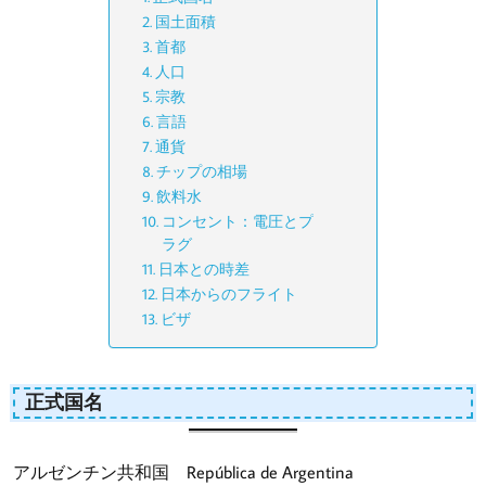
国土面積
首都
人口
宗教
言語
通貨
チップの相場
飲料水
コンセント：電圧とプ
ラグ
日本との時差
日本からのフライト
ビザ
正式国名
アルゼンチン共和国 República de Argentina