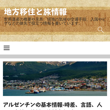
Skip
to
content
地方移住と旅情報
世界遺産の概要や見所、現地の気候や交通手段、入国やビ
ザなどの旅先で役立つ情報を書いています。
アルゼンチンの基本情報-時差、言語、人