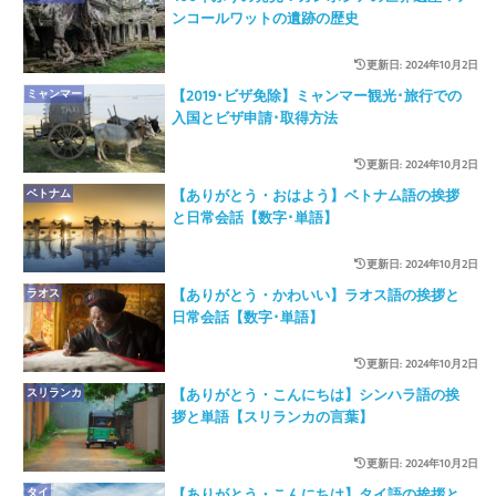
ンコールワットの遺跡の歴史
更新日: 2024年10月2日
ミャンマー
【2019･ビザ免除】ミャンマー観光･旅行での
入国とビザ申請･取得方法
更新日: 2024年10月2日
ベトナム
【ありがとう・おはよう】ベトナム語の挨拶
と日常会話【数字･単語】
更新日: 2024年10月2日
ラオス
【ありがとう・かわいい】ラオス語の挨拶と
日常会話【数字･単語】
更新日: 2024年10月2日
スリランカ
【ありがとう・こんにちは】シンハラ語の挨
拶と単語【スリランカの言葉】
更新日: 2024年10月2日
タイ
【ありがとう・こんにちは】タイ語の挨拶と