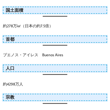
国土面積
約278万㎢（日本の約7.5倍）
首都
ブエノス・アイレス Buenos Aires
人口
約4298万人
宗教