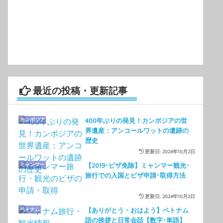
有
最近の投稿・更新記事
カンボジア
400年ぶりの発見！カンボジアの世
界遺産：アンコールワットの遺跡の
歴史
更新日: 2024年10月2日
ミャンマー
【2019･ビザ免除】ミャンマー観光･
旅行での入国とビザ申請･取得方法
更新日: 2024年10月2日
ベトナム
【ありがとう・おはよう】ベトナム
語の挨拶と日常会話【数字･単語】