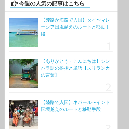
今週の人気の記事はこちら
【陸路か海路で入国】タイ〜マレ
ーシア国境越えのルートと移動手
段
【ありがとう・こんにちは】シン
ハラ語の挨拶と単語【スリランカ
の言葉】
【陸路で入国】ネパール〜インド
国境越えのルートと移動手段