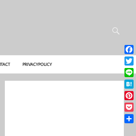
Face
TACT
PRIVACYPOLICY
Twitte
Line
Hate
Pinte
Pocke
共