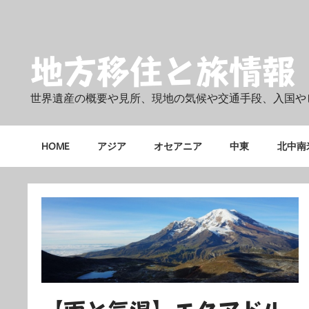
Skip
to
content
地方移住と旅情報
世界遺産の概要や見所、現地の気候や交通手段、入国や
HOME
アジア
オセアニア
中東
北中南