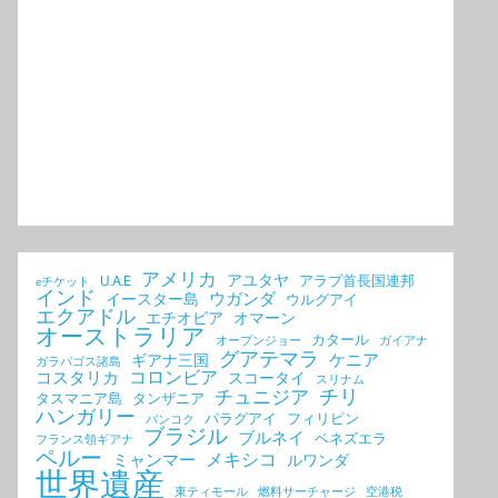
アメリカ
アユタヤ
U.A.E
アラブ首長国連邦
eチケット
インド
ウガンダ
イースター島
ウルグアイ
エクアドル
エチオピア
オマーン
オーストラリア
カタール
オープンジョー
ガイアナ
グアテマラ
ケニア
ギアナ三国
ガラパゴス諸島
コロンビア
コスタリカ
スコータイ
スリナム
チリ
チュニジア
タスマニア島
タンザニア
ハンガリー
パラグアイ
フィリピン
バンコク
ブラジル
ブルネイ
ベネズエラ
フランス領ギアナ
ペルー
メキシコ
ミャンマー
ルワンダ
世界遺産
東ティモール
燃料サーチャージ
空港税