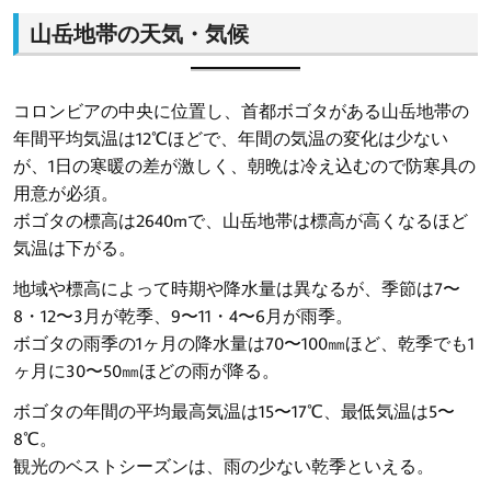
山岳地帯の天気・気候
コロンビアの中央に位置し、首都ボゴタがある山岳地帯の
年間平均気温は12℃ほどで、年間の気温の変化は少ない
が、1日の寒暖の差が激しく、朝晩は冷え込むので防寒具の
用意が必須。
ボゴタの標高は2640mで、山岳地帯は標高が高くなるほど
気温は下がる。
地域や標高によって時期や降水量は異なるが、季節は7〜
8・12〜3月が乾季、9〜11・4〜6月が雨季。
ボゴタの雨季の1ヶ月の降水量は70〜100㎜ほど、乾季でも1
ヶ月に30〜50㎜ほどの雨が降る。
ボゴタの年間の平均最高気温は15〜17℃、最低気温は5〜
8℃。
観光のベストシーズンは、雨の少ない乾季といえる。