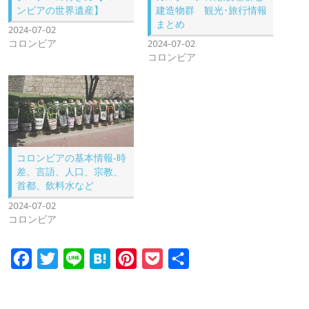
ンビアの世界遺産】
建造物群 観光･旅行情報
まとめ
2024-07-02
コロンビア
2024-07-02
コロンビア
コロンビアの基本情報-時
差、言語、人口、宗教、
首都、飲料水など
2024-07-02
コロンビア
F
T
L
H
P
P
共
a
w
i
a
i
o
有
c
i
n
t
n
c