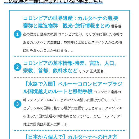
この記事と一緒に読まれている記事はこちら
コロンビアの世界遺産：カルタヘナの港,要
塞群と建造物群 観光･旅行情報まとめ
世界遺
産の歴史と登録の概要 コロンビア北部、カリブ海に面した港町で
あるカルタヘナの歴史は、1533年に上陸したスペイン人がこの地
に町を造ったことから始まる。...
コロンビアの基本情報-時差、言語、人口、
宗教、首都、飲料水など
リンク 正式国名...
【水路で入国】ペルー〜コロンビア〜ブラジ
ル国境越えのルートと移動手段
コロンビア南部の
町レティシア（Leticia）はアマゾン河沿いに開けた町で、ペルー
とブラジルの国境に接する場所に位置することから、アマゾン河
を使った3国の流通の中継地点となっている。また、レティシア
付近の国境は外国人に開 [...]...
【日本から個人で】カルタヘナへの行き方