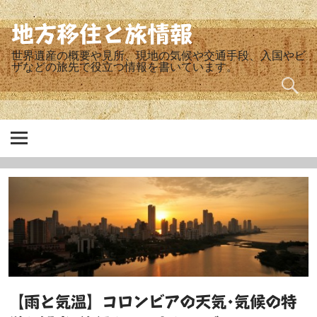
Skip
to
content
地方移住と旅情報
世界遺産の概要や見所、現地の気候や交通手段、入国やビ
ザなどの旅先で役立つ情報を書いています。
【雨と気温】コロンビアの天気･気候の特