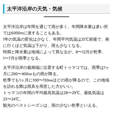
太平洋沿岸の天気・気候
太平洋沿岸は年間を通じて雨が多く、年間降水量は多い所
では6000mに達することもある。
1年の気温の変化は少なく、年間平均気温は25℃前後で、南
に行くほど気温は下がり、雨も少なくなる。
時期と降水量は地域によって異なるが、8〜12月が乾季、
1〜7月が雨季となる。
太平洋沿岸の最南端に位置する町トゥマコでは、雨季は1ヶ
月に200〜400㎜もの雨が降る。
乾季でも1ヶ月に100〜150㎜ほどの雨が降るので、この地域
を訪れる際は雨具を用意した方がいい。
トゥマコの年間の平均最高気温は28〜29℃、最低気温は
23〜24℃。
観光のベストシーズンは、雨の少ない乾季といえる。