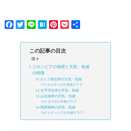
F
T
L
H
P
P
共
a
w
i
a
i
o
有
c
i
n
t
n
c
この記事の目次
e
t
e
e
t
k
b
t
n
e
e
コロンビアの地理と天気・気候
o
e
a
r
t
の特徴
o
r
e
カリブ海沿岸の天気・気候
カルタヘナの天候グラフ
k
s
太平洋沿岸の天気・気候
t
山岳地帯の天気・気候
ボゴタの天候グラフ
熱帯雨林の天気・気候
レティシアの天候グラフ