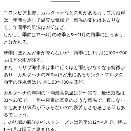
コロンビア北部、カルタヘナなどの町があるカリブ海沿岸
は、年間を通じて温暖な気候で、気温の変化はあまりな
く、年間平均気温は27℃ほど。
しかし、季節は12〜4月の乾季と5〜11月の雨季にはっきり
と分かれる。
乾季はほとんど雨が降らないが、雨季には1ヶ月に100〜200
㎜ほどの雨が降る。
また、カリブ海沿岸は東に行くほど雨が少なくなる特徴が
あり、カルタヘナの200㎞ほど東にあるサンタ・マルタの
雨季の降水量は1ヶ月に50〜100㎜ほど。
カルタヘナの年間の平均最高気温は31〜32℃、最低気温は
23〜25℃で、一年中東京の真夏のような気温で、夜になっ
てもあまり気温が下がらないので寝苦しさを感じる日もあ
るでしょう。
この地域の観光のベストシーズンは乾季の12〜4月で、特に
1〜3月は晴天に恵まれる。