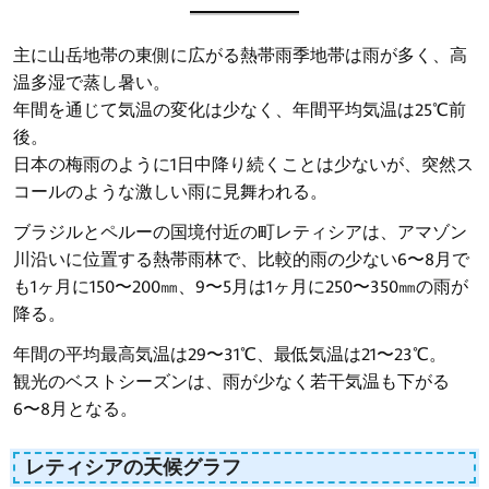
主に山岳地帯の東側に広がる熱帯雨季地帯は雨が多く、高
温多湿で蒸し暑い。
年間を通じて気温の変化は少なく、年間平均気温は25℃前
後。
日本の梅雨のように1日中降り続くことは少ないが、突然ス
コールのような激しい雨に見舞われる。
ブラジルとペルーの国境付近の町レティシアは、アマゾン
川沿いに位置する熱帯雨林で、比較的雨の少ない6〜8月で
も1ヶ月に150〜200㎜、9〜5月は1ヶ月に250〜350㎜の雨が
降る。
年間の平均最高気温は29〜31℃、最低気温は21〜23℃。
観光のベストシーズンは、雨が少なく若干気温も下がる
6〜8月となる。
レティシアの天候グラフ