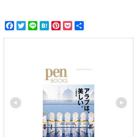
F
T
L
H
P
P
共
a
w
i
a
i
o
有
c
i
n
t
n
c
e
t
e
e
t
k
b
t
n
e
e
o
e
a
r
t
o
r
e
k
s
t