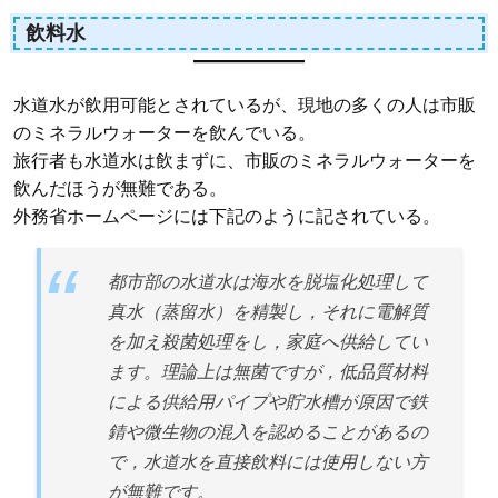
飲料水
水道水が飲用可能とされているが、現地の多くの人は市販
のミネラルウォーターを飲んでいる。
旅行者も水道水は飲まずに、市販のミネラルウォーターを
飲んだほうが無難である。
外務省ホームページには下記のように記されている。
都市部の水道水は海水を脱塩化処理して
真水（蒸留水）を精製し，それに電解質
を加え殺菌処理をし，家庭へ供給してい
ます。理論上は無菌ですが，低品質材料
による供給用パイプや貯水槽が原因で鉄
錆や微生物の混入を認めることがあるの
で，水道水を直接飲料には使用しない方
が無難です。