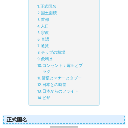
正式国名
国土面積
首都
人口
宗教
言語
通貨
チップの相場
飲料水
コンセント：電圧とプ
ラグ
習慣とマナーとタブー
日本との時差
日本からのフライト
ビザ
正式国名