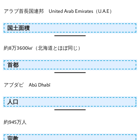
アラブ首長国連邦 United Arab Emirates（U.A.E）
国土面積
約8万3600㎢（北海道とほぼ同じ）
首都
アブダビ Abū Dhabī
人口
約945万人
宗教