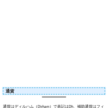
通貨
通貨はディルハム（Dirham）で表記はDh、補助通貨はフィ