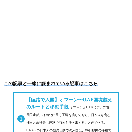
この記事と一緒に読まれている記事はこちら
【陸路で入国】オマーン〜U.A.E国境越え
のルートと移動手段
オマーンとU.A.E（アラブ首
長国連邦）は南北に長く国境を接しており、日本人を含む
外国人旅行者も陸路で両国を行き来することができる。
U.A.Eへの日本人の観光目的での入国は、30日以内の滞在で