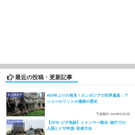
最近の投稿・更新記事
カンボジア
400年ぶりの発見！カンボジアの世界遺産：ア
ンコールワットの遺跡の歴史
更新日: 2024年10月2日
ミャンマー
【2019･ビザ免除】ミャンマー観光･旅行での
入国とビザ申請･取得方法