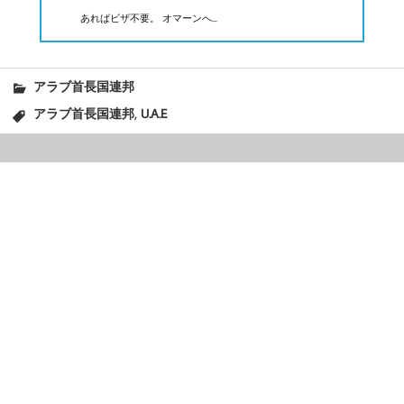
あればビザ不要。 オマーンへ...
アラブ首長国連邦
,
アラブ首長国連邦
U.A.E