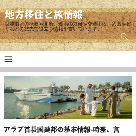
Skip
to
content
地方移住と旅情報
世界遺産の概要や見所、現地の気候や交通手段、入国やビ
ザなどの旅先で役立つ情報を書いています。
アラブ首長国連邦の基本情報-時差、言