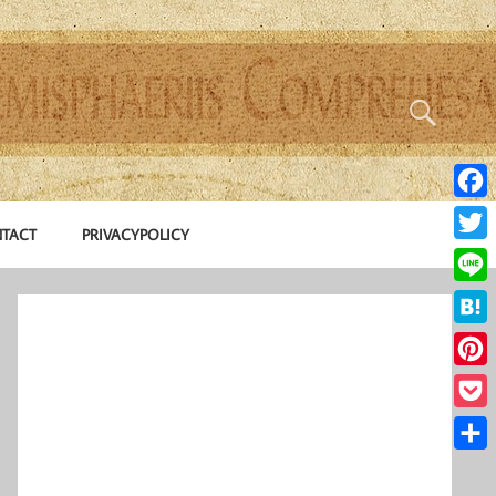
Face
TACT
PRIVACYPOLICY
Twitte
Line
Hate
Pinte
Pocke
共