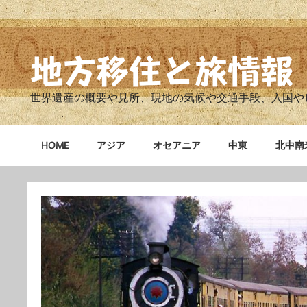
Skip
to
content
地方移住と旅情報
世界遺産の概要や見所、現地の気候や交通手段、入国や
HOME
アジア
オセアニア
中東
北中南