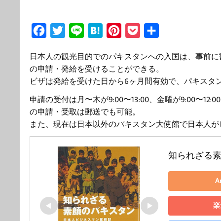
F
T
L
H
P
P
共
a
w
i
a
i
o
有
日本人の観光目的でのパキスタンへの入国は、事前に
c
i
n
t
n
c
の申請・発給を受けることができる。
e
t
e
e
t
k
ビザは発給を受けた日から6ヶ月間有効で、パキスタン
b
t
n
e
e
申請の受付は月〜木が9:00〜13:00、金曜が9:00〜12
o
e
a
r
t
の申請・受取は郵送でも可能。
o
r
e
また、現在は日本以外のパキスタン大使館で日本人が
k
s
t
知られざる素
A
楽