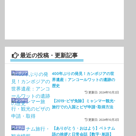
有
最近の投稿・更新記事
カンボジア
400年ぶりの発見！カンボジアの世
界遺産：アンコールワットの遺跡の
歴史
更新日: 2024年10月2日
ミャンマー
【2019･ビザ免除】ミャンマー観光･
旅行での入国とビザ申請･取得方法
更新日: 2024年10月2日
ベトナム
【ありがとう・おはよう】ベトナム
語の挨拶と日常会話【数字･単語】