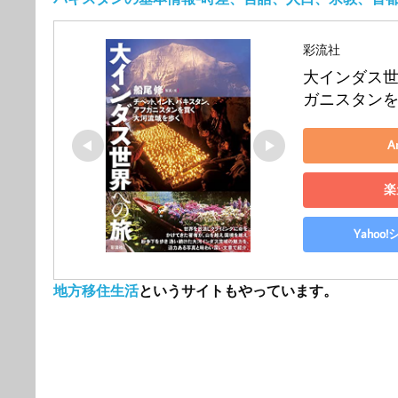
彩流社
大インダス世
ガニスタン
A
楽
Yaho
地方移住生活
というサイトもやっています。