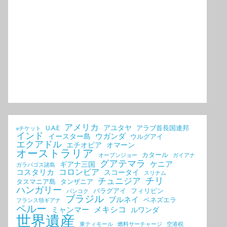
アメリカ
アユタヤ
U.A.E
アラブ首長国連邦
eチケット
インド
ウガンダ
イースター島
ウルグアイ
エクアドル
エチオピア
オマーン
オーストラリア
カタール
オープンジョー
ガイアナ
グアテマラ
ケニア
ギアナ三国
ガラパゴス諸島
コロンビア
コスタリカ
スコータイ
スリナム
チリ
チュニジア
タスマニア島
タンザニア
ハンガリー
パラグアイ
フィリピン
バンコク
ブラジル
ブルネイ
ベネズエラ
フランス領ギアナ
ペルー
メキシコ
ミャンマー
ルワンダ
世界遺産
東ティモール
燃料サーチャージ
空港税