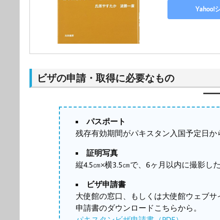
Yaho
ビザの申請・取得に必要なもの
パスポート
残存有効期間がパキスタン入国予定日か
証明写真
縦4.5㎝×横3.5㎝で、6ヶ月以内に撮影し
ビザ申請書
大使館の窓口、もしくは大使館ウェブサ
申請書のダウンロードこちらから。
パキスタンビザ申請書（PDF）