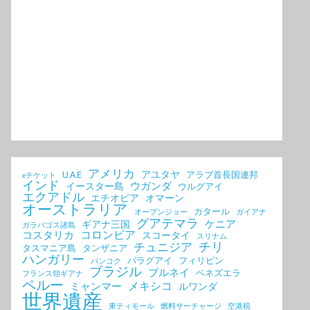
アメリカ
アユタヤ
U.A.E
アラブ首長国連邦
eチケット
インド
ウガンダ
イースター島
ウルグアイ
エクアドル
エチオピア
オマーン
オーストラリア
カタール
オープンジョー
ガイアナ
グアテマラ
ケニア
ギアナ三国
ガラパゴス諸島
コロンビア
コスタリカ
スコータイ
スリナム
チリ
チュニジア
タスマニア島
タンザニア
ハンガリー
パラグアイ
フィリピン
バンコク
ブラジル
ブルネイ
ベネズエラ
フランス領ギアナ
ペルー
メキシコ
ミャンマー
ルワンダ
世界遺産
東ティモール
燃料サーチャージ
空港税