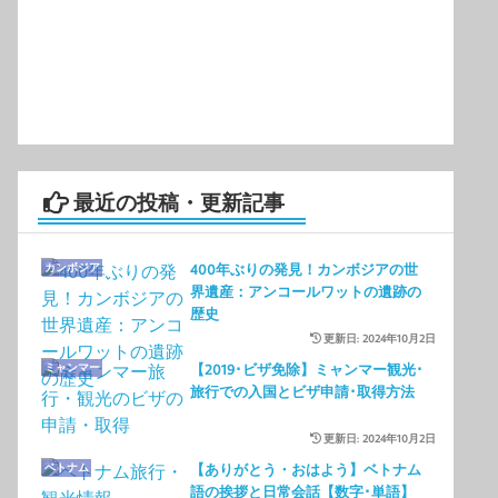
有
最近の投稿・更新記事
カンボジア
400年ぶりの発見！カンボジアの世
界遺産：アンコールワットの遺跡の
歴史
更新日: 2024年10月2日
ミャンマー
【2019･ビザ免除】ミャンマー観光･
旅行での入国とビザ申請･取得方法
更新日: 2024年10月2日
ベトナム
【ありがとう・おはよう】ベトナム
語の挨拶と日常会話【数字･単語】