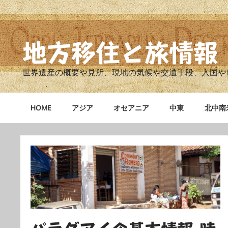
Skip
to
content
地方移住と旅情報
世界遺産の概要や見所、現地の気候や交通手段、入国や
HOME
アジア
オセアニア
中東
北中南