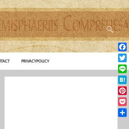
Face
TACT
PRIVACYPOLICY
Twitte
Line
Hate
Pinte
Pocke
共