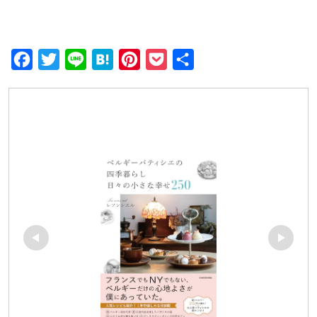
F
T
L
H
P
P
共
a
w
i
a
i
o
有
c
i
n
t
n
c
e
t
e
e
t
k
b
t
n
e
e
o
e
a
r
t
o
r
e
k
s
t