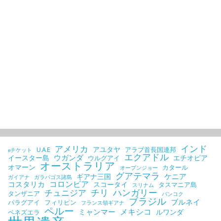
インド
アメリカ
アユタヤ
U.A.E
アラブ首長国連邦
eチケット
エクアドル
ウガンダ
イースター島
エチオピア
ウルグアイ
オーストラリア
オマーン
カタール
オープンジョー
グアテマラ
ケニア
ギアナ三国
ガイアナ
ガラパゴス諸島
コロンビア
コスタリカ
スコータイ
タスマニア島
スリナム
チリ
ハンガリー
チュニジア
タンザニア
バンコク
ブラジル
ブルネイ
パラグアイ
フィリピン
フランス領ギアナ
ペルー
メキシコ
ミャンマー
ルワンダ
ベネズエラ