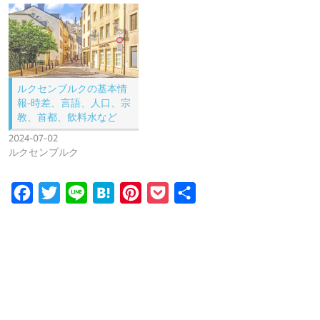
ルクセンブルクの基本情
報-時差、言語、人口、宗
教、首都、飲料水など
2024-07-02
ルクセンブルク
F
T
L
H
P
P
共
a
w
i
a
i
o
有
c
i
n
t
n
c
e
t
e
e
t
k
b
t
n
e
e
o
e
a
r
t