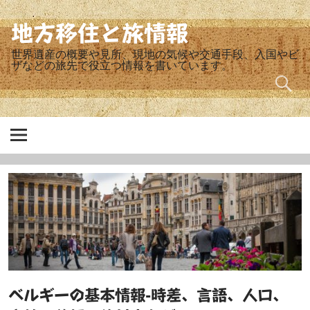
Skip
to
content
地方移住と旅情報
世界遺産の概要や見所、現地の気候や交通手段、入国やビ
ザなどの旅先で役立つ情報を書いています。
ベルギーの基本情報-時差、言語、人口、