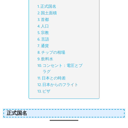
正式国名
国土面積
首都
人口
宗教
言語
通貨
チップの相場
飲料水
コンセント：電圧とプ
ラグ
日本との時差
日本からのフライト
ビザ
正式国名