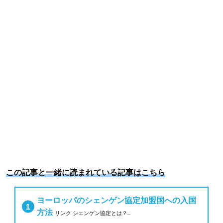
o
r
e
k
s
t
この記事と一緒に読まれている記事はこちら
ヨーロッパのシェンゲン協定加盟国への入国
方法
リンク シェンゲン協定とは？...