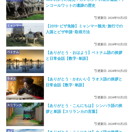
ンコールワットの遺跡の歴史
更新日: 2024年10月2日
ミャンマー
【2019･ビザ免除】ミャンマー観光･旅行での
入国とビザ申請･取得方法
更新日: 2024年10月2日
ベトナム
【ありがとう・おはよう】ベトナム語の挨拶
と日常会話【数字･単語】
更新日: 2024年10月2日
ラオス
【ありがとう・かわいい】ラオス語の挨拶と
日常会話【数字･単語】
更新日: 2024年10月2日
スリランカ
【ありがとう・こんにちは】シンハラ語の挨
拶と単語【スリランカの言葉】
更新日: 2024年10月2日
タイ
【ありがとう・こんにちは】タイ語の挨拶と