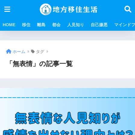
HOME
移住
離島
都会
人見知り
自己嫌悪
マインド
ホーム
タグ
「無表情」の記事一覧