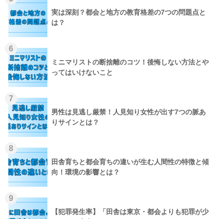
実は深刻？都会と地方の教育格差の7つの問題点と
は？
6
ミニマリストの断捨離のコツ！後悔しない方法とや
ってはいけないこと
7
男性は見逃し厳禁！人見知り女性が出す7つの脈あ
りサインとは？
8
田舎育ちと都会育ちの違いが生む人間性の特徴と傾
向！環境の影響とは？
9
【犯罪発生率】「田舎は東京・都会よりも犯罪が少