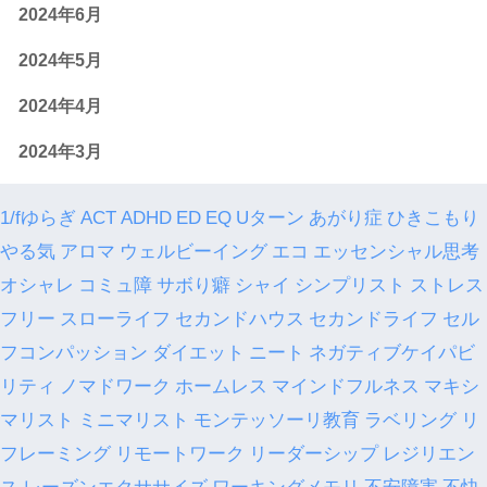
2024年6月
2024年5月
2024年4月
2024年3月
1/fゆらぎ
ACT
ADHD
ED
EQ
Uターン
あがり症
ひきこもり
やる気
アロマ
ウェルビーイング
エコ
エッセンシャル思考
オシャレ
コミュ障
サボり癖
シャイ
シンプリスト
ストレス
フリー
スローライフ
セカンドハウス
セカンドライフ
セル
フコンパッション
ダイエット
ニート
ネガティブケイパビ
リティ
ノマドワーク
ホームレス
マインドフルネス
マキシ
マリスト
ミニマリスト
モンテッソーリ教育
ラベリング
リ
フレーミング
リモートワーク
リーダーシップ
レジリエン
ス
レーズンエクササイズ
ワーキングメモリ
不安障害
不快