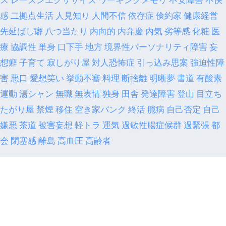
感
二拠点生活
人見知り
人間不信
依存症
倹約家
健康経営
先延ばし癖
八つ当たり
内向的
内弁慶
内気
劣等感
化粧
医
療
協調性
単身
口下手
地方
境界性パーソナリティ障害
妄
想癖
子育て
寂しがり屋
対人恐怖症
引っ込み思案
強迫性障
害
悪口
愛想笑い
挙動不審
料理
断捨離
明晰夢
書道
有酸素
運動
湯シャン
無職
無表情
独身
田舎
発達障害
登山
目立ち
たがり屋
禁煙
移住
空き家バンク
終活
臆病
自己否定
自己
嫌悪
茶道
被害妄想
軽トラ
運気
過敏性腸症候群
過緊張
都
会
閉塞感
離島
高血圧
高齢者