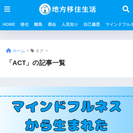
HOME
移住
離島
都会
人見知り
自己嫌悪
マインドフル
ホーム
タグ
「ACT」の記事一覧