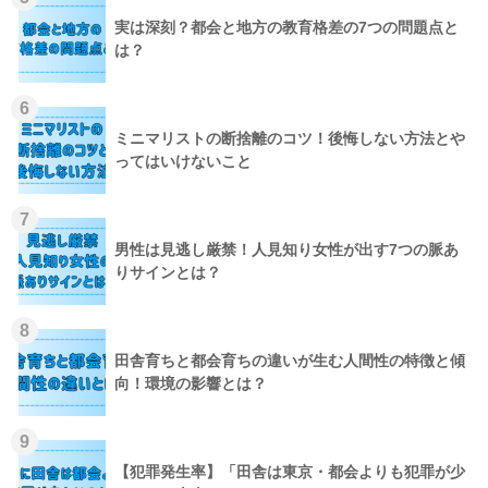
実は深刻？都会と地方の教育格差の7つの問題点と
は？
6
ミニマリストの断捨離のコツ！後悔しない方法とや
ってはいけないこと
7
男性は見逃し厳禁！人見知り女性が出す7つの脈あ
りサインとは？
8
田舎育ちと都会育ちの違いが生む人間性の特徴と傾
向！環境の影響とは？
9
【犯罪発生率】「田舎は東京・都会よりも犯罪が少