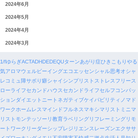
2024年6月
2024年5月
2024年4月
2024年3月
1/fゆらぎ
ACT
ADHD
ED
EQ
Uターン
あがり症
ひきこもり
やる
気
アロマ
ウェルビーイング
エコ
エッセンシャル思考
オシャ
レ
コミュ障
サボり癖
シャイ
シンプリスト
ストレスフリー
ス
ローライフ
セカンドハウス
セカンドライフ
セルフコンパッ
ション
ダイエット
ニート
ネガティブケイパビリティ
ノマド
ワーク
ホームレス
マインドフルネス
マキシマリスト
ミニマ
リスト
モンテッソーリ教育
ラベリング
リフレーミング
リモ
ートワーク
リーダーシップ
レジリエンス
レーズンエクササ
イズ
ワーキングメモリ
不安障害
不快感
二拠点生活
人見知り