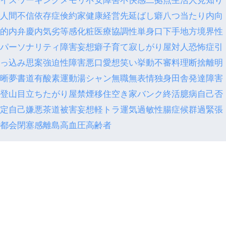
人間不信
依存症
倹約家
健康経営
先延ばし癖
八つ当たり
内向
的
内弁慶
内気
劣等感
化粧
医療
協調性
単身
口下手
地方
境界性
パーソナリティ障害
妄想癖
子育て
寂しがり屋
対人恐怖症
引
っ込み思案
強迫性障害
悪口
愛想笑い
挙動不審
料理
断捨離
明
晰夢
書道
有酸素運動
湯シャン
無職
無表情
独身
田舎
発達障害
登山
目立ちたがり屋
禁煙
移住
空き家バンク
終活
臆病
自己否
定
自己嫌悪
茶道
被害妄想
軽トラ
運気
過敏性腸症候群
過緊張
都会
閉塞感
離島
高血圧
高齢者