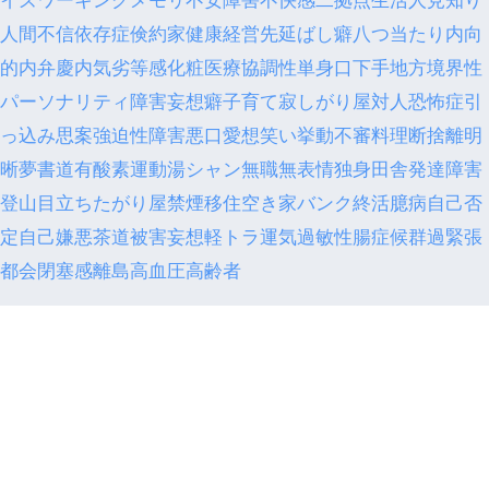
人間不信
依存症
倹約家
健康経営
先延ばし癖
八つ当たり
内向
的
内弁慶
内気
劣等感
化粧
医療
協調性
単身
口下手
地方
境界性
パーソナリティ障害
妄想癖
子育て
寂しがり屋
対人恐怖症
引
っ込み思案
強迫性障害
悪口
愛想笑い
挙動不審
料理
断捨離
明
晰夢
書道
有酸素運動
湯シャン
無職
無表情
独身
田舎
発達障害
登山
目立ちたがり屋
禁煙
移住
空き家バンク
終活
臆病
自己否
定
自己嫌悪
茶道
被害妄想
軽トラ
運気
過敏性腸症候群
過緊張
都会
閉塞感
離島
高血圧
高齢者