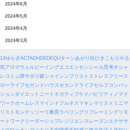
2024年6月
2024年5月
2024年4月
2024年3月
1/fゆらぎ
ACT
ADHD
ED
EQ
Uターン
あがり症
ひきこもり
やる
気
アロマ
ウェルビーイング
エコ
エッセンシャル思考
オシャ
レ
コミュ障
サボり癖
シャイ
シンプリスト
ストレスフリー
ス
ローライフ
セカンドハウス
セカンドライフ
セルフコンパッ
ション
ダイエット
ニート
ネガティブケイパビリティ
ノマド
ワーク
ホームレス
マインドフルネス
マキシマリスト
ミニマ
リスト
モンテッソーリ教育
ラベリング
リフレーミング
リモ
ートワーク
リーダーシップ
レジリエンス
レーズンエクササ
イズ
ワーキングメモリ
不安障害
不快感
二拠点生活
人見知り