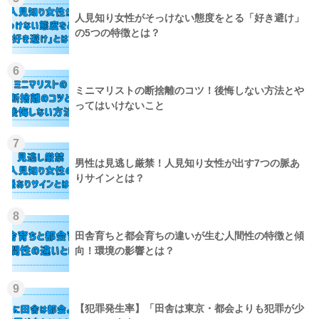
人見知り女性がそっけない態度をとる「好き避け」
の5つの特徴とは？
6
ミニマリストの断捨離のコツ！後悔しない方法とや
ってはいけないこと
7
男性は見逃し厳禁！人見知り女性が出す7つの脈あ
りサインとは？
8
田舎育ちと都会育ちの違いが生む人間性の特徴と傾
向！環境の影響とは？
9
【犯罪発生率】「田舎は東京・都会よりも犯罪が少