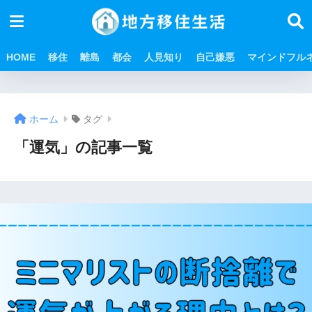
HOME
移住
離島
都会
人見知り
自己嫌悪
マインドフル
ホーム
タグ
「運気」の記事一覧