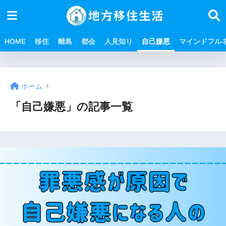
HOME
移住
離島
都会
人見知り
自己嫌悪
マインドフル
ホーム
「自己嫌悪」の記事一覧