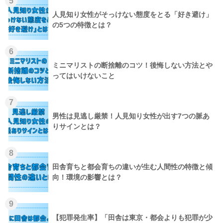
5
人見知り女性がそっけない態度をとる「好き避け」
の5つの特徴とは？
6
ミニマリストの断捨離のコツ！後悔しない方法とや
ってはいけないこと
7
男性は見逃し厳禁！人見知り女性が出す7つの脈あ
りサインとは？
8
田舎育ちと都会育ちの違いが生む人間性の特徴と傾
向！環境の影響とは？
9
【犯罪発生率】「田舎は東京・都会よりも犯罪が少