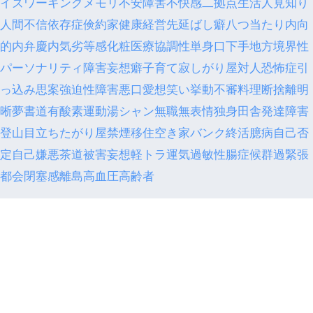
イズ
ワーキングメモリ
不安障害
不快感
二拠点生活
人見知り
人間不信
依存症
倹約家
健康経営
先延ばし癖
八つ当たり
内向
的
内弁慶
内気
劣等感
化粧
医療
協調性
単身
口下手
地方
境界性
パーソナリティ障害
妄想癖
子育て
寂しがり屋
対人恐怖症
引
っ込み思案
強迫性障害
悪口
愛想笑い
挙動不審
料理
断捨離
明
晰夢
書道
有酸素運動
湯シャン
無職
無表情
独身
田舎
発達障害
登山
目立ちたがり屋
禁煙
移住
空き家バンク
終活
臆病
自己否
定
自己嫌悪
茶道
被害妄想
軽トラ
運気
過敏性腸症候群
過緊張
都会
閉塞感
離島
高血圧
高齢者