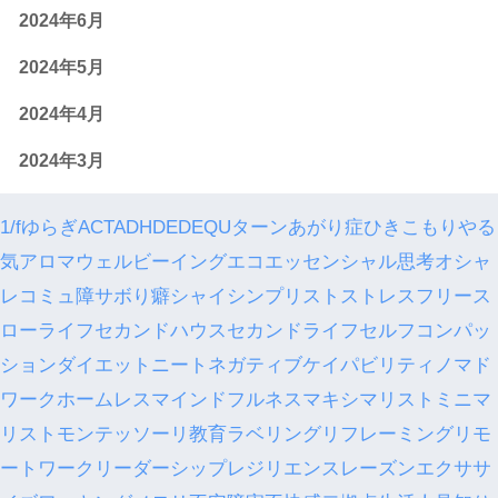
2024年6月
2024年5月
2024年4月
2024年3月
1/fゆらぎ
ACT
ADHD
ED
EQ
Uターン
あがり症
ひきこもり
やる
気
アロマ
ウェルビーイング
エコ
エッセンシャル思考
オシャ
レ
コミュ障
サボり癖
シャイ
シンプリスト
ストレスフリー
ス
ローライフ
セカンドハウス
セカンドライフ
セルフコンパッ
ション
ダイエット
ニート
ネガティブケイパビリティ
ノマド
ワーク
ホームレス
マインドフルネス
マキシマリスト
ミニマ
リスト
モンテッソーリ教育
ラベリング
リフレーミング
リモ
ートワーク
リーダーシップ
レジリエンス
レーズンエクササ