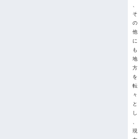
、
そ
の
他
に
も
地
方
を
転
々
と
し
、
現