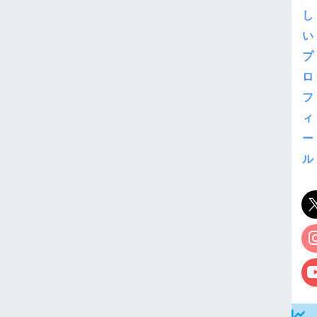
し
い
プ
ロ
フ
ィ
ー
ル