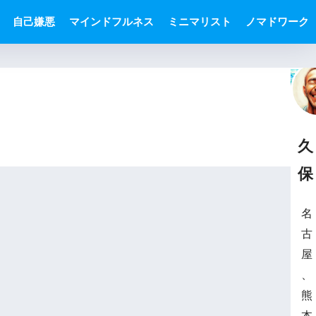
自己嫌悪
マインドフルネス
ミニマリスト
ノマドワーク
久
保
名
古
屋
、
熊
本