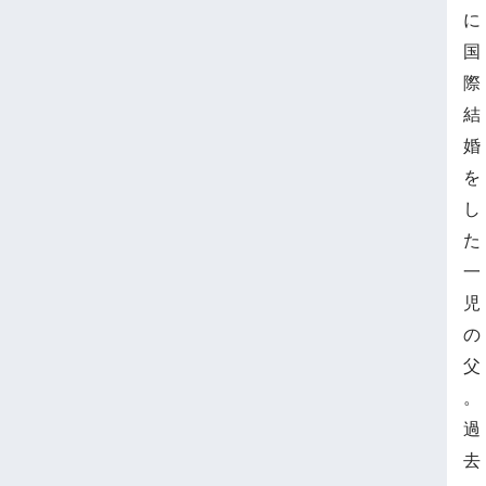
に
国
際
結
婚
を
し
た
一
児
の
父
。
過
去