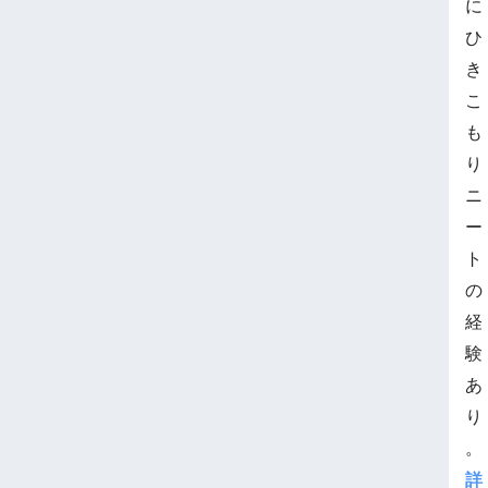
に
ひ
き
こ
も
り
ニ
ー
ト
の
経
験
あ
り
。
詳