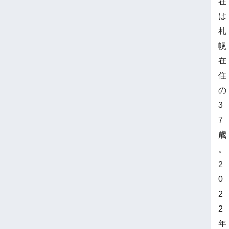
在
は
札
幌
在
住
の
3
7
歳
。
2
0
2
2
年