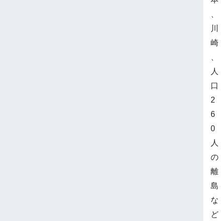
、
川
崎
、
人
口
2
6
0
人
の
離
島
な
ど