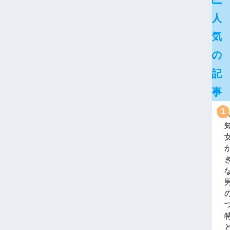
人
気
の
記
事
1